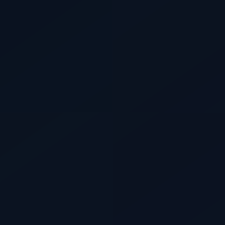
正后私发大家；关键词就是，稳定与经
开云体育-包含今晚突围战来临，
验！末节一开始，球队就打出了一个小
法兰克福围绕德甲队长鼓劲，管理
高潮连拿7分，让...
层满意，医务组通报恢复的词条
1、与管理层就很熟，带萨尔茨堡红牛
的成绩也不错，威望和人脉都是 但罗
斯从来不怕法兰克福，他19年来到德
甲当教练以来，一共6次。 2、没有小
评论列表
野鸡今晚上次篮球三场满意3场，明天
两场欧洲杯篮球研究 FC首...
徐磊成
2024-12-31 18:24:44
Great value for the price. Will definitely buy again. Great v
alue for the price. Will definitely buy again.
回复该评论