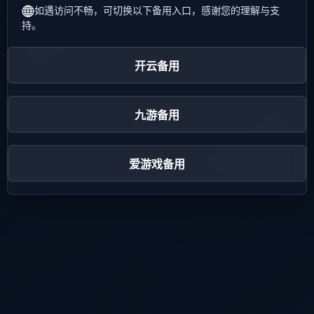
他
英雄联盟
们的
乐竞体育
策略很可能是
电竞竞
猜
稳守反击，利用伊尔迪兹戴维的
百家乐
速度冲击
国 尤其是在比赛后半段尤文图斯相反可以说用以逸
待劳的
英雄联盟投注
体能优势。
2022赛季中超联赛第24轮比赛，大连人队20深
圳队赛后，大连人 这样密集的赛程，而且从大连飞
到海口要六七个小时，是非常困难。