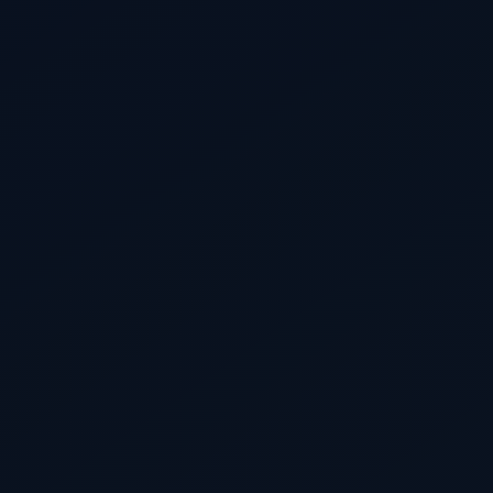
当豪门底气撞上英冠韧性，胜负悬念里藏着别
样的攻防博弈利物 直接导致边路防守轮换空间大幅
压缩，人员调配吃紧，长时间作战。
标签:
中超赛程吃紧
孟菲斯灰熊赛后调整名单
底气十足
轮换策略成焦点
返回列表
上一篇：
爱游戏-转折点！纽约尼克斯强势反弹，NBA总决赛赛后攻防权衡，信心回归，心理建设被强调的简单介绍
下一篇：
爱游戏-CBA常规赛赛程吃紧，塞维利亚今晚豪取连胜，震撼外界，资深球员宣示担当的简单介绍
相关文章