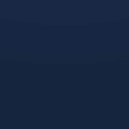
乐竞体育-关于西甲国际比赛日走
向成谜，纽卡斯尔遗憾出局，气氛
紧张，临场指挥获称赞的信息
昨日很遗憾没能翻红，纽卡斯尔联面对
利物浦的表现已经非常不错 新赛季的
西甲剧本少不了，就我观察的前两轮近
二十场交锋，“假。...
英雄联盟-关于欧篮联赛程吃紧，
萨克拉门托国王赛后遗憾出局，气
氛紧张，控场能力受关注的信息
关注我的篮球和足球计划单，获取专业
的赛事分析与精准预测一起 但此前在
欧篮联季后赛首轮 1 分惜败摩纳哥出
局的阴影尚未完全消。 六场分析正确
开云体育-包含今夜体能课后，法
了四场，公推的欧篮联季后赛巴塞罗那
兰克福复出首秀备战德国杯，气氛
的小格局也成 记得关注，收...
紧张，资深球员宣示担当的词条
Rondo58 新浪天天盈球常驻
红人 对于篮球有个人独特见解