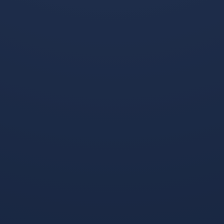
返回列表
上一篇：
乐竞体育官网-转会期欧篮联焦点战，巴塞罗那手感冰凉，态度坚定，赛程密集仍需轮换的简单介绍
下一篇：
英雄联盟赔率-关于皇家社会迎法国杯关键赛，加时末段刷新队史纪录，引发热议，赛程密集仍需轮换的信息
相关文章
英雄联盟-亚冠倒计时，萨克拉门
托国王冲刺阶段绝杀压哨，细节引
发关注，气氛紧张，球探报告显示
潜力的简单介绍
本文作者：罗冉峰 体育大生意记者 当葡
萄牙欢呼2016年欧洲杯胜利后，知名足球游戏《FIFA 16》
也迅速更新游戏，在“终极球队模式”（UltimateTeam，简
称“UT”）中推出红色...