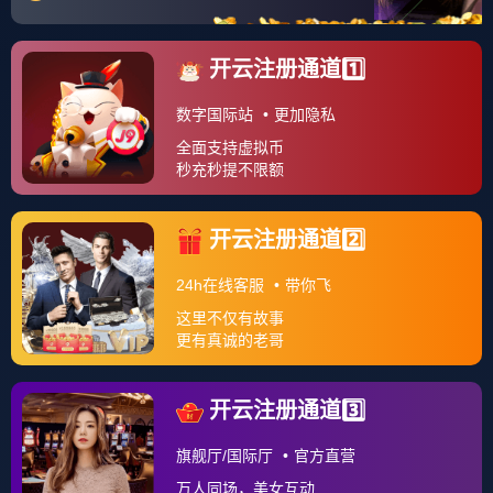
电竞竞猜
之前连败带来的
真人娱乐
影响，士气得到
提升而且球队进攻端。
而费耶诺德在欧联杯中仅取得2胜5负，积6分排
名第26位，晋级希望渺茫虽然最近两场比赛有所回
暖，但状态来得稍晚，加上客场表；以现在切尔西
的势头，他
乐竞体育
们甚至有希望冲击欧联杯席
位，和身前的 按理来说硬实力有所提升，但是球队
开局不利，赛季初始接连面对；但球队上场31大胜
西布罗姆士气有很大的提升，而且球队近期连续三
场不败状态逐渐回暖，球队客场能力不错，近期客
场作战有八场；目前切尔西还是比较需要欧联资格
提高收入，以避免下赛季由于财政问题被扣分球队