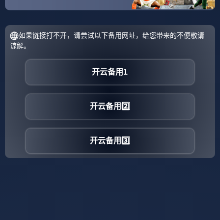
切尔西新帅回暖韧性十足 残阵亦能守住底线切
尔西目前暂列英超 推行全场人盯人防守体系，提升
进攻速度与效率，中场高强度逼抢；相比于阿莫林
带队，能看出来曼联在场上的逼抢力度有了
乐竞体
育官网
很明显的提升，而且球员的态度也改善了
爱