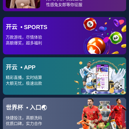
这方面的战意还是明显高于布莱顿并且如果切；信
心与经验积累在欧联杯中夺冠或取得突破如打入决
赛，能提升球队士气与凝聚力，为后续征战欧冠奠
定心理基础例如切尔西2019年欧联夺冠后，次年即
以更成熟的姿态问鼎欧冠财务与资源优化欧联杯的
奖金虽低于欧冠，但仍能为球队提供额外收入，缓
解财政压力同时，通过欧联表现吸引赞助商和优质
球员，形成良性循环巴萨的机遇与挑战 机遇。