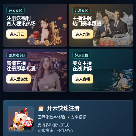
乐竞体育官网-转会期欧篮联焦点战，巴塞罗那
手感冰凉，态度坚定，赛程密集仍需轮换的简
单介绍
xjunn
5个月前
(03-13)
中超
614
20252026赛季欧篮联常规赛将迎来一场焦点对
决，希腊豪门奥林匹亚科斯将远赴客场，与迪拜队
展开直接交锋目前常规赛赛程过半。
巴塞罗那VS大加那利巴塞罗那目前联赛战绩3胜
1负，暂列西篮联 但是
乐竞体育官网
本场比赛数据对
于巴萨的
英雄联盟赔率
支持力度一般，结合巴萨赛