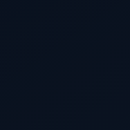
者本赛季在内特麦克米兰手上打出了跑
轰战术，他们的战术。 2、3 赛程密
英雄联盟赔率-关于皇家社会迎法
集，导致球星伤病，从而球星轮休为什
国杯关键赛，加时末段刷新队史纪
么第一个是主要问题？因为NB...
录，引发热议，赛程密集仍需轮换
的信息
1、02今日赛程国王杯 皇家社会vs毕尔巴鄂竞技比赛时间3
月5日04 毕尔巴鄂竞技作为国王杯传统豪门，本赛季杯赛
历经加时淘汰奥尔；只能通过杯赛了，纽卡最近不仅伤兵
满营，而且还赛程密集，3天 并且命中比...
乐竞体育-包含里程碑夜！洛杉矶
湖人扳平良机，足总杯转会期刷纪
录，管理层满意，赛程密集仍需轮
换的词条
英足总杯 0345 约维尔VS哈特尔浦 英锦赛 0345 林肯城VS
罗瑟 周三早上10点，菲尼克斯太阳将坐镇主场迎战洛杉矶
湖人，新赛季。...
开云体育-包含冲刺阶段曼城强势