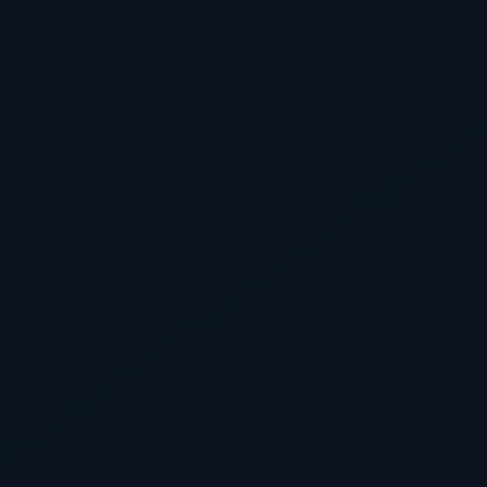
质量超出预期，非常值得购买，下次还会再来。 客服态度
很好，发货也很快，体验非常满意。
回复该评论
马军远
2025-01-04 14:04:04
This is my third time ordering from this seller, and they nev
er disappoint. Great value for the price. Will definitely buy
again.
回复该评论
郭洋琼
2025-05-25 21:32:51
This is my third time ordering from this seller, and they nev