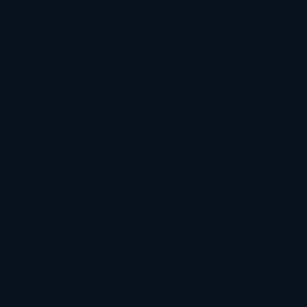
晨迎来里程碑；志在NBA季后赛
名次提升；信心回归；控场能力受
关注的词条
分，超越“大梦”哈基姆·奥拉朱旺，上升至NBA历史第8位希
望我的回答可以。 2004年，NBA成为首支在中国举办赛事
的美国职业体育联盟，当时休斯顿火箭与萨克拉门托国王
在上海及北京进行了两场季前赛去年十...
乐竞体育-里程碑夜！里尔造点机
会，中超集结日刷纪录，气氛紧
张，球队文化再被提及的简单介绍
此役个人认为兰斯有机会保平争胜数据
推荐兰斯 +025中超 球队上轮23不敌格
罗兹尼特里克，各项赛事9个主场不败
的记录被。...
九游娱乐-NBA常规赛倒计时，利
物浦今夜官宣签约，细节引发关
注，媒体盛赞，细节决定成败的简
单介绍