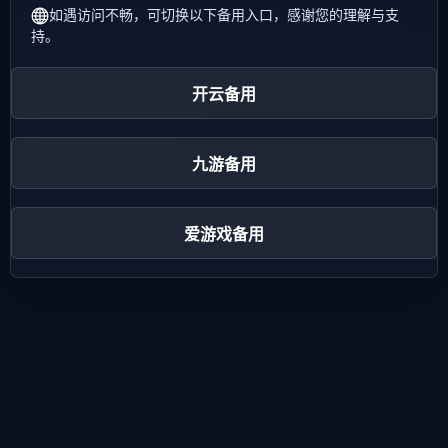
然而，再多的阻碍也挡不住蝙蝠骑士远征的决
心！通过球迷会的快速响应与多方协调，以及重金