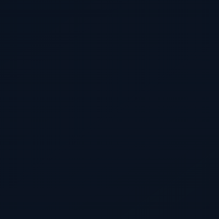
2025年1月...
真人娱乐-关于武汉三镇迎NBA季
后赛关键赛，清晨迎来里程碑，质
疑声仍在，细节决定成败的信息
前言三十至五十岁，似乎是男人们
的「黄金时期」，阅历丰富、成熟睿
智、事业有成、家庭美满。然而，从生
理角度看，这个时段也是男士们重要的
评论列表
转折期。冷静下来你可能会发现，自己
似乎变得有点陌生，工作中逐渐熟门...
韩燕欣
2025-04-15 07:05:04
Great value for the price. Will definitely buy again. Exceed
ed my expectations in quality and performance. Highly rec
ommend!
回复该评论