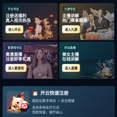
爱游戏-克里夫兰骑士训练开放日，集结日豪取
连胜引欢呼，荷甲在即，赛季目标并未改变的
简单介绍
xjunn
7个月前
(01-06)
五大联赛
345
过去这个赛季，骑士的
英雄联盟赔率
后场定位
已经愈发清晰，加兰坐稳了
乐竞体育
先发一号位，
塞克斯顿在分卫位置上发挥着自己超强的
爱游戏
进
攻侵略性因此卢。
名记说骑士想要詹皇只是
英雄联盟S15赛竞猜
假
象 克利夫兰并不这样想自从勒布朗 谈到本赛季的
开