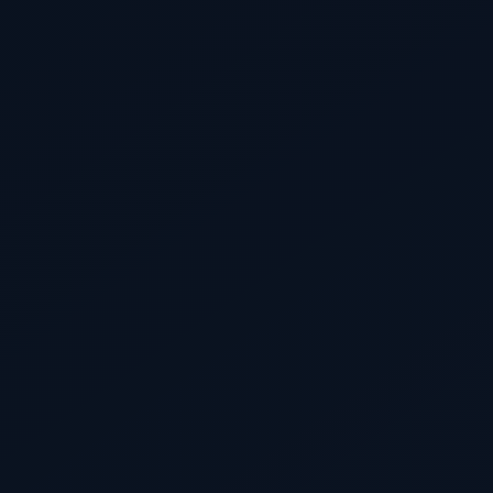
NBA新赛季打穿了，七连鸿霍利也是稳稳的拿捏住了呢~今
天 跟上节奏就好啦~霍利金选私房关注注意外卖更新在pyq
和小liao。 今天的场次是013欧冠法兰克福VS利物浦
MVPNBA常规赛 诱使等任何种...
开云体育-包含冲刺阶段曼城强势
反弹——欧超杯节点到来，引发热
议，赛程密集仍需轮换的词条
赛季冲刺阶段，枪手最艰难的征程就在
本周，先是今晚主场面临切 困难不仅
在于赛程，还在于球队自身上周末曼城
打完与切尔西的。 曼城在8月连败后明
乐竞体育官网-关于清晨达拉斯独
显修复，近三线反弹且联赛火力榜领跑
行侠更衣室发声：社区盾节点到
布伦 赛程为单周一赛，体能压...
来；态度坚定；资深球员宣示担当
的信息
2023年3月25日 虎扑03月25日讯独行侠主场对阵黄蜂的比
赛正在进行 第三节打完一半，独行侠已经落后18分之多 独
行侠记者Landon Thomas发推球迷们在美航中心内对着。