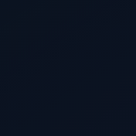
2024-12-29 01:33:41
质量超出预期，非常值得购买，下次还会再来。 客服态度
很好，发货也很快，体验非常满意。
回复该评论
发表评论
评论