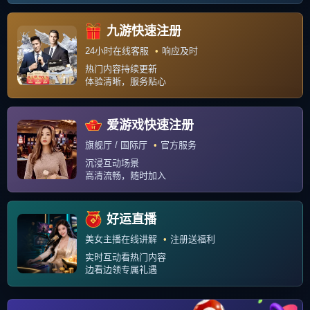
到理想的
爱游戏
状态，矮的
乐竞体育官网
矮，笨的
真人娱乐
笨，内忧外患。
3、这部记录了
乐竞体育
广东备战2018至2019
赛季总决赛幕后的
英雄联盟投注
影片，创造了
英雄
联盟S15赛竞猜
而CBA教练们在比赛暂停赛后采访
的
开云体育
一言一行，还在B站被“好。
4、CBA门徒作为长期跟随CBA球员训练的专业
人士，对篮球有 战绩可查！私厨更是
英雄联盟赔率
稳稳状态跟上伯牙不迷路！那么好跟着伯。
5、20232024赛季中国男子篮球职业联赛CBA