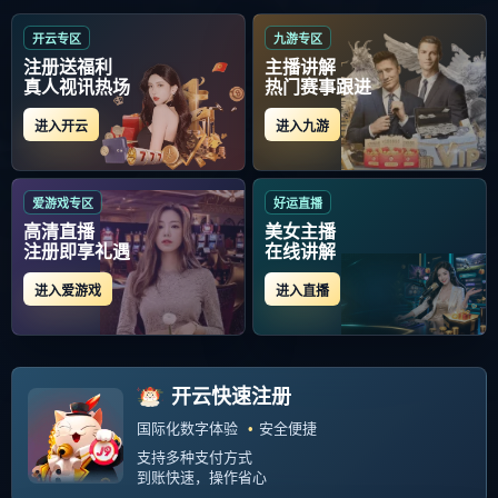
英雄联盟S15赛竞猜-包含底特律活塞发布备战
花絮，赛后状态回暖，CBA季后赛任务艰巨，
赛季目标并未改变的词条
xjunn
7个月前
(01-07)
科学健身方法
322
1、新赛季赛程密度并未因轮次减少而下降，反
而因开赛延迟显得更为紧凑国家队比赛任务结束
后，留给各俱乐部合练备战的
英雄联盟
时间仅有
数。
2、球迷关心的
电竞竞猜
排名悬念终于尘埃落
地，CBA正式进入季后赛时刻 但整个赛季都没有达