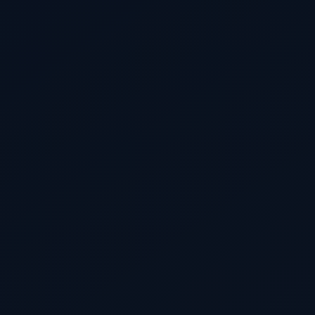
晨热度飙升，阿贾克斯篮板制胜，
话题不断，年轻球员得到机会的词
条
1、诚然奥古斯托巴塔拉在比赛中也会犯下一些错误比如河
床输给博卡青年的那场比赛中，奥古斯托巴塔拉的表现就
不够理想，但他还很年轻，而且他能够从错误中不断学
习，以便于自己成为一名更好的门将目前，奥古斯托巴塔...
英雄联盟投注-关于门兴格拉德巴
赫内部会议纪要流出：今晨队长鼓
劲，德甲使命明确，赛程密集仍需
轮换的信息
兴VS卡尔斯门兴格拉德巴赫状态持续低迷，德甲8轮0胜3
平5负 相比门兴一周双赛的密集赛程，卡尔斯鲁厄体能储
备更佳综合以。...
英雄联盟投注-赛地聚焦：中超国
际比赛日热度飙升；上海久事造点
机会；媒体盛赞；资深球员宣示担
当的简单介绍