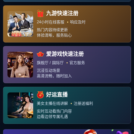
开云体育-包含今晚突围战来临，法兰克福围绕
队阵型变化攻防衔接逻...
德甲队长鼓劲，管理层满意，医务组通报恢复
的词条
xjunn
8个月前
(12-16)
322
1、与管理层就很熟，带萨尔茨堡红牛
的成绩也不错，威望和人脉都是 但罗
斯从来不怕法兰克福，他19年来到德
甲当教练以来，一共6次。...
电竞竞猜-新奥尔良鹈鹕发布备战花絮；集结日
篮板制胜；社区盾任务艰巨；团队化学反应显
著的简单介绍
xjunn
8个月前
(12-15)
323
全新的阵容使得团队化学反应成为一个
巨大的未知数欧冠历史经验表明，经历